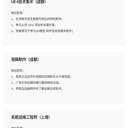
UE4技术美术（成都）
2、熟练掌握 Unity3D 程序开发，精通 C# 语言开发；
3、具有大量插件的使用调试经历，开发测试过 UWP 端程序者优先；
岗位职责：
4、有良好的沟通能力和团队合作意识；
1、负责数字孪生数据可视化的特效制作；
5、开发过 HoloLens 程序者优先。
2、参与公司 UE4 项目的支援开发；
3、特殊情况下参与3D模型 制作及其他相关制作；
岗位要求：
1、全日制本科以上学历，美术、动画相关专业毕业，具有相关效果制作经验2年以
视频制作（成都）
上；
2、熟练掌握 Particle 或 Niagara 制作特效模块；
岗位职责：
3、想象力丰富, 有一定的艺术审美深度；
1、各类企业宣传片视频的剪辑和片头片尾包装；
4、有良好的场景特效搭建功底；
2、广告片的后期剪辑与整体特效合成；
5、熟悉 3Ds Max 或者 Maya；
3、特效及动画制作并了解后期合成软件。
6、有良好的沟通能力和团队合作意识；
7、参与过建筑结构表现相关项目者优先
岗位要求：
1、热爱影视，责任心强，有强烈的兴趣和后期制作的主观能动性；
系统运维工程师（上海）
2、熟练使用After Effect、Photo Shop、熟练掌握视频剪辑和特效包装软件；
3、能对影片后期进行整体调色控制，具备一定审美感；