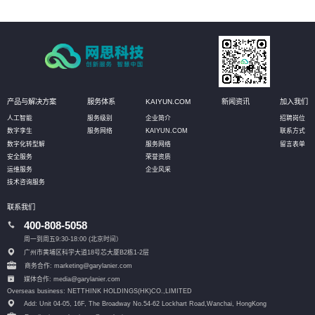
产品与解决方案
服务体系
KAIYUN.COM
新闻资讯
加入我们
人工智能
服务级别
企业简介
招聘岗位
数字孪生
服务网络
KAIYUN.COM
联系方式
数字化转型解
服务网络
留言表单
安全服务
荣誉资质
运维服务
企业风采
技术咨询服务
联系我们
400-808-5058
周一到周五9:30-18:00 (北京时间）
广州市黄埔区科学大道18号芯大厦B2栋1-2层
商务合作: marketing@garylanier.com
媒体合作: media@garylanier.com
Overseas business: NETTHINK HOLDINGS(HK)CO.,LIMITED
Add: Unit 04-05, 16F, The Broadway No.54-62 Lockhart Road,
Wanchai, HongKong