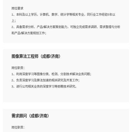
岗位要求
岗位要求：
1、本科及以上学历，计算机、数学、统计学等相关专业，同行业工作经验5年以
1、全日制统招本科及以上学历，计算机相关专业毕业，5年以上开发工作经验；
上；
2、具有扎实的java编程功底和良好的编码习惯，有分布式、多线程及高并发系统开
2、具备需求分析、产品/解决方案策划能力，可独立完成需求调研、需求整理与分析
发经验和性能调优经验尤佳；熟悉JVM调优；掌握基础中间件、基础架构方案和云
和产品/解决方案规划工作；
平台、云产品功能特性，熟练使用相关平台的功能和了解其背后实现机制；
3、逻辑缜密，对用户产品/解决方案体验敏感，对数据敏感，有产品/解决方案意
3、精通主流开发框架经验，精通一门主流开发语言；熟悉主流开源框架源码；
识，有主见，以数据为驱动，以结果为导向；
4、具有一定的大中型项目参与经验，有中间件、基础组件和框架的研发经验，具备
4、具有丰富的AI产品/解决方案解决方案经验，能够针对客户的需求，快速响应输出
研发管理流程建设经验；
图像算法工程师（成都/济南）
相关的解决方案，包括视频分析、图像识别、NLP、OCR、机器学习等；
5、熟悉Spring、Mybatis等开源框架和常用apache组件,熟悉Web服务端开发的各
5、具备AI技术背景，掌握TensorFlow、PyTorch、Spark MLlib、SK-Learn等常见
种常用框架和技术Springboot、Shiro、springcloud等；熟悉Linux常用命令和了解
岗位职责：
AI算法框架，对人脸识别、目标检测、图像识别、OCR、NLP等AI算法有深刻理
常用脚本语言，较丰富的线上系统运维经验，复杂问题排查思路清晰。
1、利用深度学习等图像分类、检测、分割技术解决业务问题；
解。具有AI平台级产品/解决方案从业经验者优先。具有大数据技术背景者优先；
2、负责深度学习及算法加速的相关研究及开发工作；
6、具备良好的客户意识与沟通能力，善于学习思考、创新与团队协作，认真负责、
3、进行公司相关业务的深度学习等前瞻技术研究。
执行力与抗压力强。
岗位要求：
1、统招本科以上学历，图形图像、计算机或数学相关专业；
需求顾问（成都/济南）
2、2年以上图像处理开发经验，熟悉python和spark开发；
3、熟练使用TensorFlow、Theano、Keras 及 Caffe 任意一种主流深度学习框架搭
岗位职责：
建深度学习系统环境；