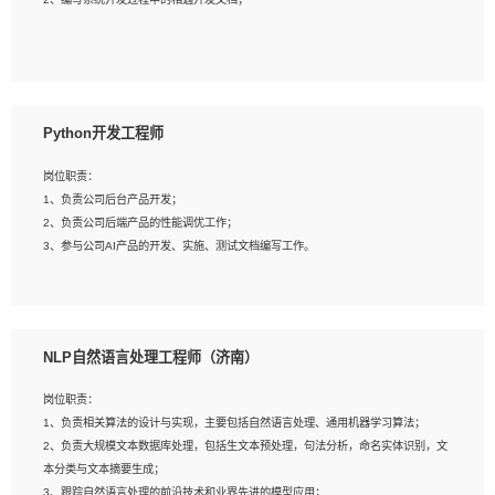
4、有较强的系统需求分析、文档编写能力、沟通能力；
5、具备与多团队合作的经验，良好团队协作精神；
岗位要求：
1、全日制本科及以上学历，计算机相关专业毕业，一年以上前端开发工作经验；
2、熟练掌握HTML、CSS、JavaScript等web相关技术；
Python开发工程师
3、熟悉react/vue/angular任何一种前端框架，熟悉react优先；
4、熟悉webpack配置和git操作；
岗位职责：
5、善于沟通，具有团队意识；
1、负责公司后台产品开发；
2、负责公司后端产品的性能调优工作；
3、参与公司AI产品的开发、实施、测试文档编写工作。
岗位要求:
1、计算机相关专业，本科及以上学历，2年以上后端开发经验，有过运营商项目经
NLP自然语言处理工程师（济南）
验的更佳；
2、熟练python编程语言，熟悉服务端开发流程，熟悉常见的算法和数据结构；
岗位职责：
3、熟悉数据库开发，熟悉Mysql、Oracle、MongoDb数据库应用开发其中一种；
1、负责相关算法的设计与实现，主要包括自然语言处理、通用机器学习算法；
4、熟悉Python Wed框架（Django/Flask...）代码能力优秀，熟悉编码规范和具备
2、负责大规模文本数据库处理，包括生文本预处理，句法分析，命名实体识别，文
良好的文档编写能力）；
本分类与文本摘要生成；
5、沟通表达能力强，具备团队协作能力。
3、跟踪自然语言处理的前沿技术和业界先进的模型应用；