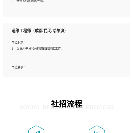
3、负责系统问题的处理。
5、必须有实际的生产环境系统维护经验。
6、有中国移动安全态势系统相关项目经验优先考虑。
岗位要求：
1、精通java编程，熟悉vue和jsp编程；
运维工程师（成都/昆明/哈尔滨）
2、熟悉linux命令；
3、熟练使用springmvc、springcloud、webservice等框架进行开发；
岗位职责：
4、熟练使用oracle、mysql进行开发；
1、负责AI平台和AI应用的的运维工作。
5、熟悉流程开发如使用activiti；
6、计算机相关专业本科以上学历，3年以上开发工作经验。
岗位要求：
1、计算机相关专业，大专以上学历，2年以上开发运维工作经验；
2、必须具备的能力：有丰富的运维开发和K8S运维经验；熟悉K8S、Git、docker
等相关工具使用；熟练掌握Linux环境下的Shell语言 ；工作责任感强、具有良好的
沟通能力、服务意识；
3、掌握Linux环境下的Python编程语言；
社招流程
4、掌握DevOps思想、方法和流程。Jenkins工具使用；
SOCIAL RECRUITMENT PROCESS
5、掌握常见中间件配置与优化，如mysql、nginx等；
6、掌握服务器的维护，熟悉linux系统的常用操作；
7、掌握和第三方系统API接口的维护操作，和安全漏洞扫描的修复工作。