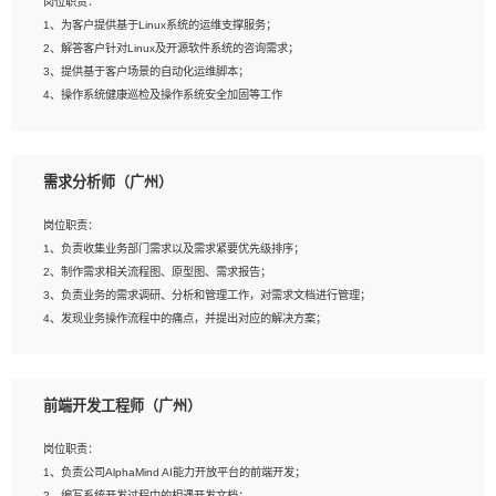
岗位职责：
4、在剪辑上会思考，有一定编导思维；
1、为客户提供基于Linux系统的运维支撑服务；
5、踏实， 勤奋，愿意在工作中不断学习，提高自我；
2、解答客户针对Linux及开源软件系统的咨询需求；
6、能与同事友好相处。
3、提供基于客户场景的自动化运维脚本；
4、操作系统健康巡检及操作系统安全加固等工作
岗位要求：
需求分析师（广州）
1、全日制本科计算机相关专业毕业，3年以上相关工作经验；
2、精通linux操作系统的运行维护，具有故障处理的能力
岗位职责：
3、熟练使用脚本语言，shell/python任一种，熟练使用Ansible
1、负责收集业务部门需求以及需求紧要优先级排序；
4、熟悉linux常见服务、中间件的基本原理、部署以及故障处理，如：Mysql、
2、制作需求相关流程图、原型图、需求报告；
Apache、Nginx、Zabbix、Kafka等
3、负责业务的需求调研、分析和管理工作，对需求文档进行管理；
5、熟悉主流虚拟化技术，如：VMware、KVM
4、发现业务操作流程中的痛点，并提出对应的解决方案；
6、具备网络方面的基础知识，熟悉常见的网络协议，如TCP/IP，转发原理，路由优
5、完成其他上级领导交予的任务和工作。
先级等
7、了解容器技术，熟悉docker或podman
8、有良好的文档编写能力和沟通能力，有RHCE证书优先
前端开发工程师（广州）
岗位要求：
1、本科以上学历，一年以上需求分析相关经验者优先；
岗位职责：
2、熟悉产品及需求规划工具，如:Axure、Xmind、MS Project等；
1、负责公司AlphaMind AI能力开放平台的前端开发；
3、具备良好的交流协调能力，有较强的责任感、工作积极主动；
2、编写系统开发过程中的相遇开发文档；