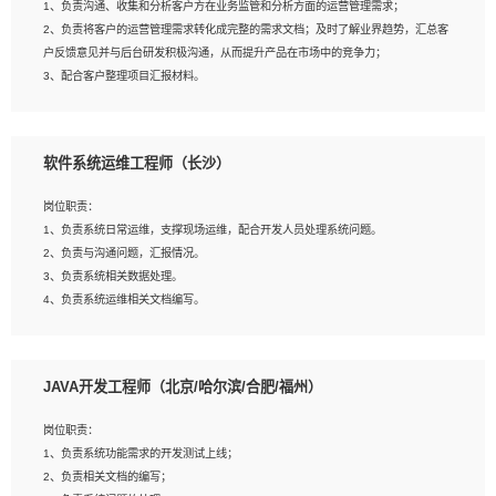
1、负责沟通、收集和分析客户方在业务监管和分析方面的运营管理需求；
4、熟悉OPENCV、HALCON等常用图像处理软件，熟练进行图像处理；
2、负责将客户的运营管理需求转化成完整的需求文档；及时了解业界趋势，汇总客
5、熟悉主流的分类算法、聚类算法和关联分析算法原理，能熟练使用神经网络算法
户反馈意见并与后台研发积极沟通，从而提升产品在市场中的竞争力；
的进行业务建模；
3、配合客户整理项目汇报材料。
6、对OCR领域有深入的研究，熟悉模型调参，压缩和整型化方法；
7、熟悉mysql、oracle、MongoDB、redis等其中一种数据库使用。
岗位要求：
软件系统运维工程师（长沙）
1、3年以上运营或解决方案的工作经验。
2、具备良好的逻辑能力、沟通能力和文字处理能力，能够从海量数据中发现关键特
岗位职责：
征，可独立提出完整的优化方案,并推动方案执行达成结果；熟练使用PPT、
1、负责系统日常运维，支撑现场运维，配合开发人员处理系统问题。
WORD、EXCEL等办公软件；
2、负责与沟通问题，汇报情况。
3、深入理解公司各项AI产品和技术信息；具有较强的文档编写能力，能独立撰写
3、负责系统相关数据处理。
PPT、方案建议书等，面试时需携带个人制作的专业PPT文件进行展示。
4、负责系统运维相关文档编写。
5、负责现场对接客户，沟通事项。
JAVA开发工程师（北京/哈尔滨/合肥/福州）
岗位要求：
1、计算机相关专业本科以上学历，1年以上软件系统运维经验。
岗位职责：
2、精通linux命令。
1、负责系统功能需求的开发测试上线；
3、熟悉oracle、mysql 数据库。
2、负责相关文档的编写；
4、善于沟通，具有良好的团队合作精神和协作能力。