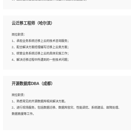
4、负责问答系统的搭建和知识图谱的建立；
云迁移工程师（哈尔滨）
岗位要求：
1、1年及以上自然语言处理方向研究或工作经验，统招本科及以上学历；
岗位职责：
2、熟悉tensorflow，keras，pytorch等常规深度学习框架，快速根据客户需求实现
1、承担业务系统迁移上云的技术咨询服务；
有效的模型；
2、配合解决方案经理编写迁移上云类方案；
3、熟悉掌握至少一种编程语言，如：Python，Java；
3、统管业务系统迁移上云的具体实施工作；
4、 熟悉NLP相关算法与实现；
4、解决迁移过程中所遇到的一些技术问题；
5、至少有一次及以上问答系统的项目实践，熟悉问答系统全流程开发者优先；
6、有较强的问题分析和处理能力，良好的团队合作意识；
7、 参与过相关竞赛或科研项目者优先。
岗位要求：
开源数据库DBA（成都）
1、专科及以上学历，三年以上工作经验，计算机等相关专业；
2、具备常见业务系统资源评估、部署优化和故障排查的能力；
岗位职责：
3、熟悉常见操作系统、存储、网络、 IO 等相关原理；
1、熟悉常见的开源数据库相关解决方案。
4、具有迁移工具实操经验，具备P2V、V2V迁移能力；
2、进行现场服务，包括数据迁移、数据库容灾、性能调优、系统建设、故障处理、
5、熟练华为、VMware虚拟化、云计算及云存储技术；
数据救援等工作。
6、熟悉主流数据库、应用服务器、中间件部署架构和运维方法；
7、具备资源池迁移、应用及数据迁移、异构数据迁移相关经验；
8、具有HCIE/H3CIE/VMware/阿里云等云计算方向认证者优先；
岗位要求：