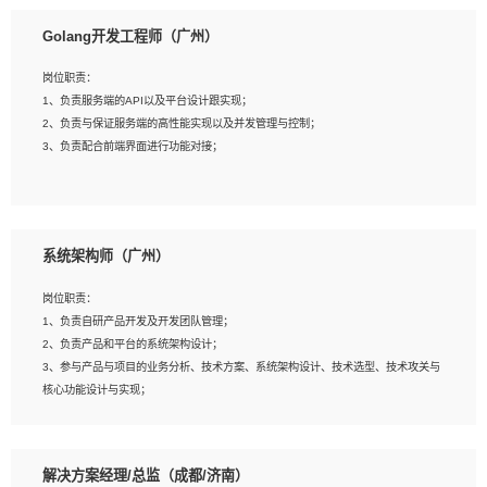
1、本科以上相关专业毕业，拥有三年以上相关数据工作经验经验。
Golang开发工程师（广州）
2、熟悉PostgreSQL、redis、MongoDB、ElasticSearch等开源数据库运维管理，
拥有开发经验优先。
岗位职责：
3、熟悉Oracle、MySQL、SQLServer中一种或多种优先。
1、负责服务端的API以及平台设计跟实现；
4、熟悉Hadoop、HBASE、Spark等大数据平台优先。
2、负责与保证服务端的高性能实现以及并发管理与控制；
5、熟悉linux或任意一种unix操作系统，如有较强操作系统侧工作经验者优先。
3、负责配合前端界面进行功能对接；
6、具备丰富的项目实施经验，较强的自我学习能力。
7、责任心强，为人友好，沟通能力强，具有良好的团队意识。
岗位要求：
1、本科及以上学历，计算机相关专业；
系统架构师（广州）
2、1年以上Golang开发工作经验，能独立完成相应项目开发；
3、基础扎实、熟悉数据结构与算法，熟悉多线程、多进程、IO复用等并发编程思维
岗位职责：
与实现，熟悉常用开源框架及设计模式；
1、负责自研产品开发及开发团队管理；
4、熟悉Golang、连接池、消息队列等组件使用、熟悉后端开发、测试、调试流程
2、负责产品和平台的系统架构设计；
跟工具使用；
3、参与产品与项目的业务分析、技术方案、系统架构设计、技术选型、技术攻关与
5、对技术有激情，喜欢钻研，能快速接受和掌握新技术，学习能力和工作责任心
核心功能设计与实现；
强，良好的沟通表达能力和团队协作能力。
4、根据业务及技术发展，做前瞻性的技术分析、研究及应用；
5、根据业务架构设计与业务需求，上接业务设计下接系统设计，编写系统概要设
计，指导技术骨干进行系统详细设计。
解决方案经理/总监（成都/济南）