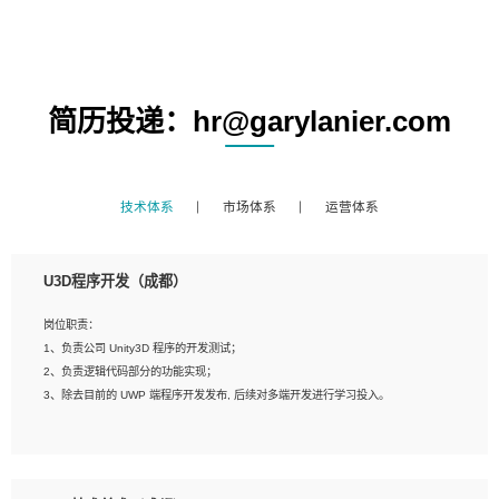
简历投递：hr@garylanier.com
技术体系
市场体系
运营体系
U3D程序开发（成都）
岗位职责：
1、负责公司 Unity3D 程序的开发测试；
2、负责逻辑代码部分的功能实现；
3、除去目前的 UWP 端程序开发发布, 后续对多端开发进行学习投入。
岗位要求：
1、全日制本科相关专业，具有相关开发经验?年以上；