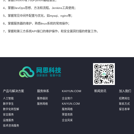
3、掌握Linux环境下的Python编程语言；
4、掌握DevOps思想、方法和流程。Jenkins工具使用；
5、掌握常见中间件配置与优化，如mysql、nginx等；
6、掌握服务器的维护，熟悉linux系统的常用操作；
7、掌握和第三方系统API接口的维护操作，和安全漏洞扫描的修复工作。
产品与解决方案
服务体系
KAIYUN.COM
新闻资讯
加入我们
人工智能
服务级别
企业简介
招聘岗位
数字孪生
服务网络
KAIYUN.COM
联系方式
数字化转型解
服务网络
留言表单
安全服务
荣誉资质
运维服务
企业风采
技术咨询服务