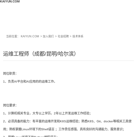
KAIYUN.COM
当前位置：
KAIYUN.COM
>
加入我们
>
社会招聘
>
技术体系
运维工程师（成都/昆明/哈尔滨）
岗位职责：
1、负责AI平台和AI应用的的运维工作。
岗位要求：
1、计算机相关专业，大专以上学历，2年以上开发运维工作经验；
2、必须具备的能力：有丰富的运维开发和K8S运维经验；熟悉K8S、Git、docker等相关工具使
用；熟练掌握Linux环境下的Shell语言 ；工作责任感强、具有良好的沟通能力、服务意识；