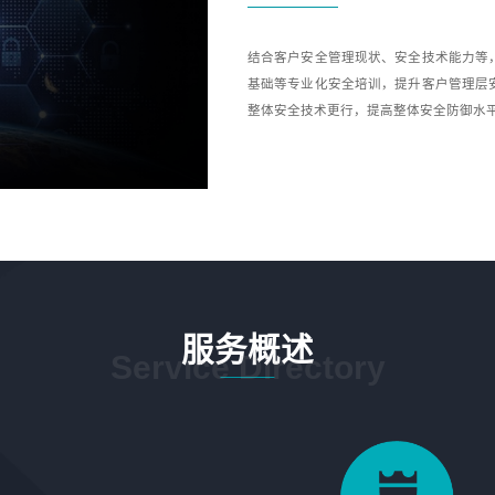
结合客户安全管理现状、安全技术能力等
基础等专业化安全培训，提升客户管理层
整体安全技术更行，提高整体安全防御水
服务概述
Service Directory