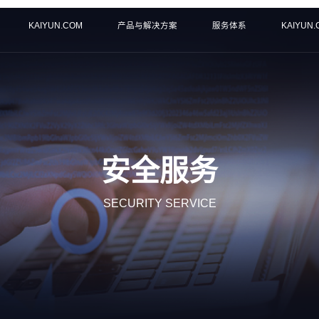
KAIYUN.COM
产品与解决方案
服务体系
KAIYUN
安全服务
SECURITY SERVICE