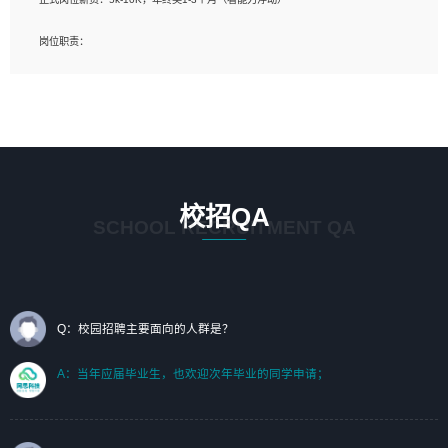
岗位要求：
岗位职责：
1、艺术设计类相关专业；（其中需求分析顾问不限专业）
1、完成主要工作：项目解决方案策划与编写，项目投标方案编写、项目申报方案编
2、热爱展览展示设计工作，熟悉行业动向，设计专业知识和产品专业知识；
写；
3、具有良好的人际沟通、准确判断客户需求并执行的能力、较强的团队合作能力和
2、人才队伍建设：完善SPL人才沉淀，积聚力量，为公司各省项目打单提供全面支
服务意识。
撑。
任职要求：
1. 熟悉 Javascript, CSS, HTML, Vue, Git;
校招QA
2. 熟悉 前端常用框架, 能独立完成设计给予的 UI 效果;
SCHOOL RECRUITMENT QA
3. 有良好的代码习惯, 低级错误出现频率低;
4. 具备优秀的沟通和协调能力，能承受比较大的工作压力;
5. 自我驱动力强, 能自主学习新知识新技术, 并具有较强的自学能力;
6. 了解前端设计及后端开发, 可快速和同事对接工作;
7. 了解或熟悉 WebGL 及相关框架优先。
Q：校园招聘主要面向的人群是？
（岗位人员专职于行业应用解决方案、项目申报方案、投标方案的策划编写）
A：当年应届毕业生，也欢迎次年毕业的同学申请；