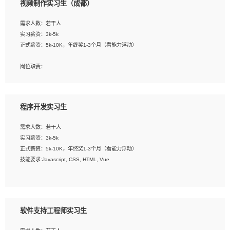
视频制作实习生（成都）
告，设计项目文件管理和资料库维护；
4、 创新设计表现形式，优化流程、提高设计工作效率；
需求人数：若干人
5、 设计内容包括但不限于：展厅/博物馆/展馆的规划与空间设计，人机界面设计，
实习薪资：3k-5k
标志及吉祥物设计，效果图后期处理等。
正式薪资：5k-10K，年终奖1-3个月（看能力浮动）
岗位要求：
岗位职责：
1、艺术设计类相关专业；
1、各类企业宣传片视频的剪辑和片头片尾包装；
2、热爱展览展示设计工作，熟悉行业动向，设计专业知识和产品专业知识；
2、广告片的后期剪辑与整体特效合成；
3、具有良好的人际沟通、准确判断客户需求并执行的能力、较强的团队合作能力和
3、特效及动画制作并了解后期合成软件。
服务意识。
程序开发实习生
岗位要求：
需求人数：若干人
1、热爱影视，责任心强，有强烈的兴趣和后期制作的主观能动性；
实习薪资：3k-5k
2、熟练使用After Effect、Photo Shop、熟练掌握视频剪辑和特效包装软件；
正式薪资：5k-10K，年终奖1-3个月（看能力浮动）
3、能对影片后期进行整体调色控制，具备一定审美感；
技能要求:Javascript, CSS, HTML, Vue
4、在剪辑上会思考，有一定编导思维；
5、踏实， 勤奋，愿意在工作中不断学习，提高自我；
工作职责：
6、能与同事友好相处。
1. 负责公司的前端项目的开发;
2. 负责公司已有项目的维护及迭代;
软件支持工程师实习生
工作要求: