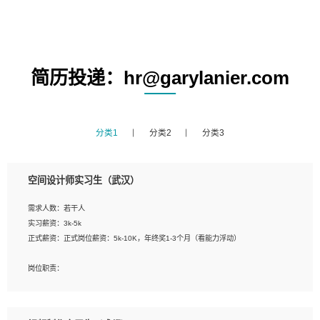
简历投递：hr@garylanier.com
分类1
分类2
分类3
空间设计师实习生（武汉）
需求人数：若干人
实习薪资：3k-5k
正式薪资：正式岗位薪资：5k-10K，年终奖1-3个月（看能力浮动）
岗位职责：
1、 沟通客户需求，分析其实施的可行性，辅助项目经理完成展示策划、设计；
2、 把握设计时间节点，控制设计进度，完成展示设计任务；
3、配合平面设计师完成项目最终的整体汇报方案；参与项目例会，项目完工总结报