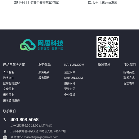
四月/十月上旬集中安排笔试/面试
四月/十月底offer发放
产品与解决方案
服务体系
KAIYUN.COM
新闻资讯
加入我们
人工智能
服务级别
企业简介
招聘岗位
数字孪生
服务网络
KAIYUN.COM
联系方式
数字化转型解
服务网络
留言表单
安全服务
荣誉资质
运维服务
企业风采
技术咨询服务
联系我们
400-808-5058
周一到周五9:30-18:00 (北京时间）
广州市黄埔区科学大道18号芯大厦B2栋1-2层
商务合作: marketing@garylanier.com