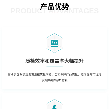
产品优势
PRODUCT ADVANTAGES
质检效率和覆盖率大幅提升
有助于企业快速发现潜在质量问题，全面保障产品质量，进而提升市场竞
争力并赢得客户信赖