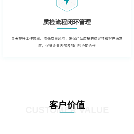
质检流程闭环管理
显著提升工作效率、降低质量风险，确保产品质量的稳定性和客户满意
度，促进企业内部各部门的协同合作
客户价值
CUSTOMER VALUE