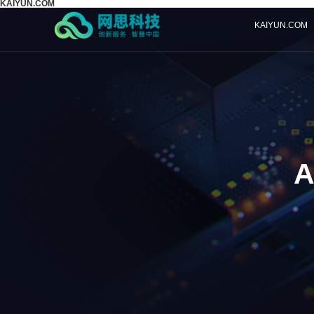
KAIYUN.COM
KAIYUN.COM