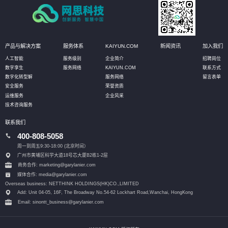
产品与解决方案
服务体系
KAIYUN.COM
新闻资讯
加入我们
人工智能
服务级别
企业简介
招聘岗位
数字孪生
服务网络
KAIYUN.COM
联系方式
数字化转型解
服务网络
留言表单
安全服务
荣誉资质
运维服务
企业风采
技术咨询服务
联系我们
400-808-5058
周一到周五9:30-18:00 (北京时间）
广州市黄埔区科学大道18号芯大厦B2栋1-2层
商务合作: marketing@garylanier.com
媒体合作: media@garylanier.com
Overseas business: NETTHINK HOLDINGS(HK)CO.,LIMITED
Add: Unit 04-05, 16F, The Broadway No.54-62 Lockhart Road,
Wanchai, HongKong
Email: sinontt_business@garylanier.com