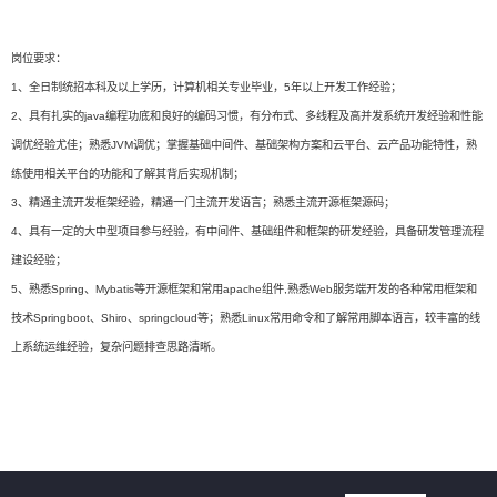
岗位要求：
1、全日制统招本科及以上学历，计算机相关专业毕业，5年以上开发工作经验；
2、具有扎实的java编程功底和良好的编码习惯，有分布式、多线程及高并发系统开发经验和性能
调优经验尤佳；熟悉JVM调优；掌握基础中间件、基础架构方案和云平台、云产品功能特性，熟
练使用相关平台的功能和了解其背后实现机制；
3、精通主流开发框架经验，精通一门主流开发语言；熟悉主流开源框架源码；
4、具有一定的大中型项目参与经验，有中间件、基础组件和框架的研发经验，具备研发管理流程
建设经验；
5、熟悉Spring、Mybatis等开源框架和常用apache组件,熟悉Web服务端开发的各种常用框架和
技术Springboot、Shiro、springcloud等；熟悉Linux常用命令和了解常用脚本语言，较丰富的线
上系统运维经验，复杂问题排查思路清晰。