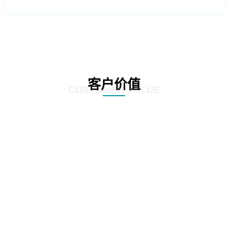
客户价值
CUSTOMER VALUE
01
基于深度学习的照片模糊性检测方法
02
工程照片历史重复性检测方法
03
与移动互联网技术充分融合