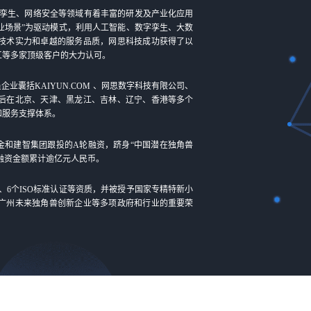
孪生、网络安全等领域有着丰富的研发及产业化应用
业场景”为驱动模式，利用人工智能、数字孪生、大数
技术实力和卓越的服务品质，网思科技成功获得了以
工等多家顶级客户的大力认可。
企业囊括KAIYUN.COM 、网思数字科技有限公司、
后在北京、天津、黑龙江、吉林、辽宁、香港等多个
和服务支撑体系。
基金和建智集团跟投的A轮融资，跻身“中国潜在独角兽
，融资金额累计逾亿元人民币。
C、6个ISO标准认证等资质，并被授予国家专精特新小
广州未来独角兽创新企业等多项政府和行业的重要荣