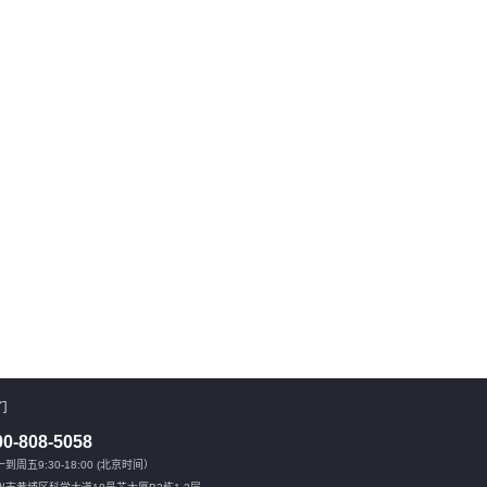
的数据管理
提供全方位的数据库管理服务，包括数据库设
、恢复和保
计、部署、监控、维护和优化等环节，确保数据
。
库系统的稳定运行，提高业务可用性和数据安
全。
04
们
00-808-5058
到周五9:30-18:00 (北京时间）