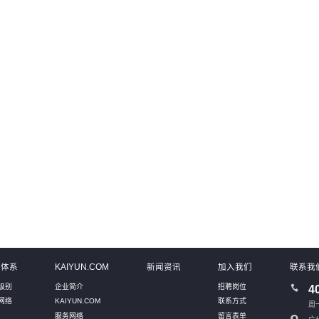
动化和智能化的运维服务，提高运维效
遵守国际标准和最佳实践，提供相应
人力投入和运维成本，并且通过系统性
方案，确保数据能够实现有效的备份
风险预警等方式帮助运维人员提前解决
护，防止不必要的数据损失
在问题，提高系统安全稳定性。
02
03
务体系
KAIYUN.COM
新闻资讯
加入我们
联系我
级别
企业简介
招聘岗位
4
网络
KAIYUN.COM
联系方式
周一
服务网络
留言表单