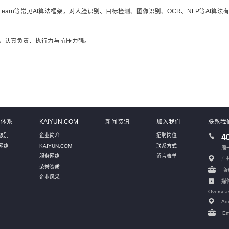
MLlib、SK-Learn等常见AI算法框架，对人脸识别、目标检测、图像识别、OCR、NLP
，认真负责、执行力与抗压力强。
务体系
KAIYUN.COM
新闻资讯
加入我们
联系我
级别
企业简介
招聘岗位
4
网络
KAIYUN.COM
联系方式
周一
服务网络
留言表单
广
荣誉资质
商务
企业风采
媒体
Oversea
Add
Em