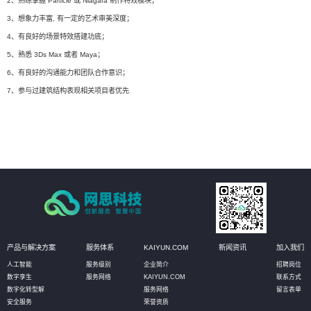
2、熟练掌握 Particle 或 Niagara 制作特效模块；
3、想象力丰富, 有一定的艺术审美深度；
4、有良好的场景特效搭建功底；
5、熟悉 3Ds Max 或者 Maya；
6、有良好的沟通能力和团队合作意识；
7、参与过建筑结构表现相关项目者优先
产品与解决方案
服务体系
KAIYUN.COM
新闻资讯
加入我们
人工智能
服务级别
企业简介
招聘岗位
数字孪生
服务网络
KAIYUN.COM
联系方式
数字化转型解
服务网络
留言表单
安全服务
荣誉资质