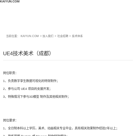
KAIYUN.COM
当前位置：
KAIYUN.COM
>
加入我们
>
社会招聘
>
技术体系
UE4技术美术（成都）
岗位职责：
1、负责数字孪生数据可视化的特效制作；
2、参与公司 UE4 项目的支援开发；
3、特殊情况下参与3D模型 制作及其他相关制作；
岗位要求：
1、全日制本科以上学历，美术、动画相关专业毕业，具有相关效果制作经验2年以上；