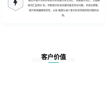
通过AI语义分析实现意识形态重点关注词汇、党建重点词汇、负面敏
感词汇监测识 别，判断意识形态关键词是否存在问题，并发出预警，
提升新闻编撰规范性，从拟 稿源头减少意识形态领域风险问题的出
现。
客户价值
CUSTOMER VALUE
01
强化风险控制：AI智慧风控技术能够通过对新闻公文内容的深度分析和挖掘，
发现潜在的风险点，如敏感信息泄露、政策误读等。通过及时预警和提醒，帮
助客户规避潜在风险，确保新闻公文的准确性和合规性。