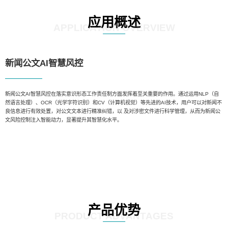
应用概述
APPLICATION OVERVIEW
新闻公文AI智慧风控
新闻公文AI智慧风控在落实意识形态工作责任制方面发挥着至关重要的作用。通过运用NLP（自
然语言处理）、OCR（光学字符识别）和CV（计算机视觉）等先进的AI技术，用户可以对新闻不
良信息进行有效处置，对公文文本进行精准纠错，以 及对涉密文件进行科学管理，从而为新闻公
文风险控制注入智能动力，显著提升其智慧化水平。
产品优势
PRODUCT ADVANTAGES